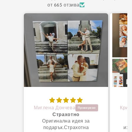
от 665 отзива
Миглена Дончева
Крис
Страхотно
С
Оригинална идея за
подарък.Страхотна
изк