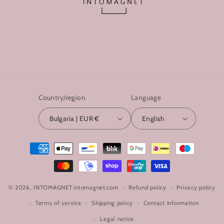
Country/region
Language
Bulgaria | EUR €
English
Payment
methods
© 2026,
INTOMAGNET
intomagnet.com
Refund policy
Privacy policy
Terms of service
Shipping policy
Contact information
Legal notice