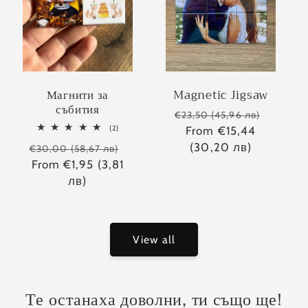
Magnetic Jigsaw
Магнити за
събития
Regular
Sale
€23,50 (45,96 лв)
2
price
From €15,44
price
(2)
total
(30,20 лв)
Regular
Sale
reviews
€30,00 (58,67 лв)
price
From €1,95 (3,81
price
лв)
View all
Те останаха доволни, ти също ще!