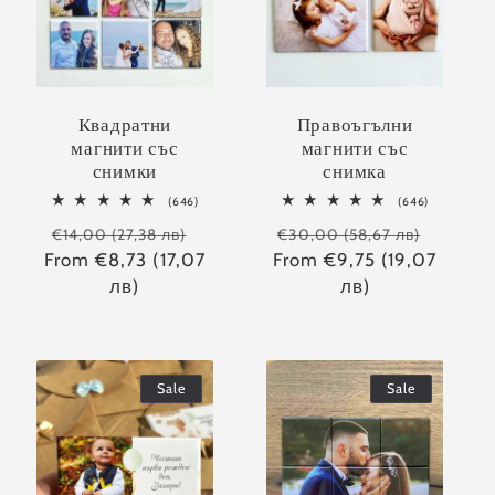
Квадратни
Правоъгълни
магнити със
магнити със
снимки
снимка
646
646
(646)
(646)
total
total
Regular
Sale
Regular
Sale
reviews
reviews
€14,00 (27,38 лв)
€30,00 (58,67 лв)
From €8,73 (17,07
price
price
From €9,75 (19,07
price
price
лв)
лв)
Sale
Sale