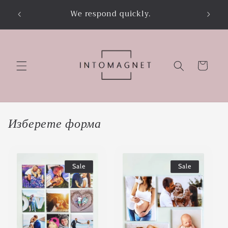
Skip to
We respond quickly.
content
Cart
Изберете форма
Sale
Sale