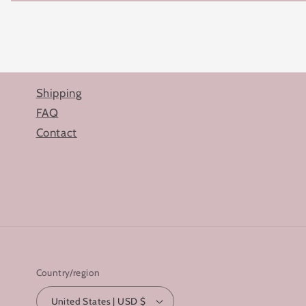
Shipping
FAQ
Contact
Country/region
United States | USD $