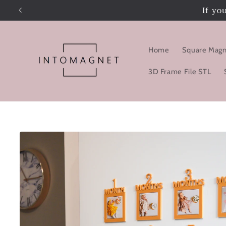
Skip to
If yo
content
Home
Square Magn
3D Frame File STL
Skip to
product
information