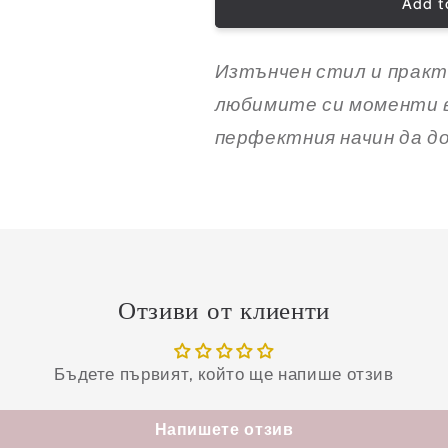
Рамки
Рамки
Add t
за
за
месечинки
месечинки
12
12
Изтънчен стил и практ
бр.
бр.
любимите си моменти в
перфектния начин да до
Отзиви от клиенти
Бъдете първият, който ще напише отзив
Напишете отзив