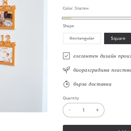
Color:
Златен
Бял
Variant
Златен
Shape
sold
out
Variant
Rectangular
Square
sold
or
out
or
unavailable
елегантен дизайн прои
unavailable
биоразградима пластм
бърза доставка
Quantity
Quantity
Decrease
Increase
quantity
quantity
for
for