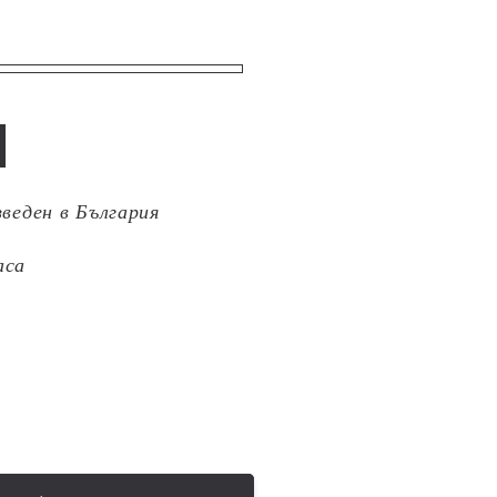
зведен в България
аса