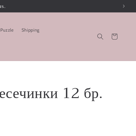
us.
 Puzzle
Shipping
Cart
есечинки 12 бр.