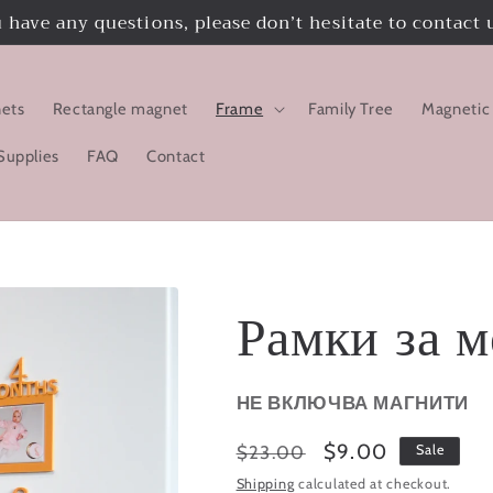
u have any questions, please don’t hesitate to contact 
ets
Rectangle magnet
Frame
Family Tree
Magnetic
Supplies
FAQ
Contact
Рамки за м
НЕ ВКЛЮЧВА МАГНИТИ
Regular
Sale
$9.00
$23.00
Sale
price
price
Shipping
calculated at checkout.